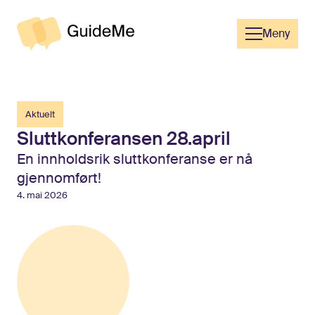
Meny
Til forsiden
Aktuelt
Sluttkonferansen
28.april
En innholdsrik sluttkonferanse er nå
gjennomført!
4. mai 2026